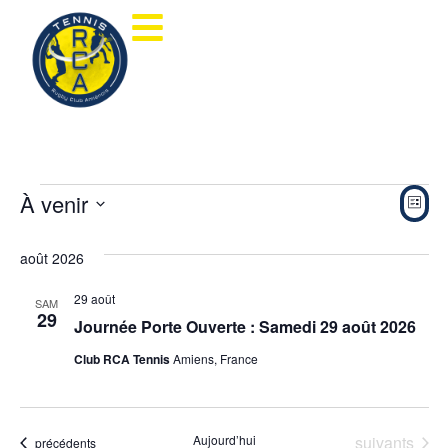
Nav
Na
À venir
Liste
de
Sélectionnez
pa
une
août 2026
date.
vu
con
Év
29 août
SAM
29
Journée Porte Ouverte : Samedi 29 août 2026
Club RCA Tennis
Amiens, France
Évènements
Aujourd’hui
suivants
Évènements
précédents