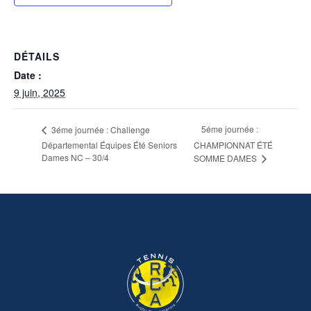
DÉTAILS
Date :
9 juin, 2025
5éme journée :
3éme journée : Challenge
Départemental Équipes Été Seniors
CHAMPIONNAT ÉTÉ
Dames NC – 30/4
SOMME DAMES